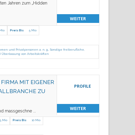
zten Jahren zum „Hidden
WEITER
 Mio
Preis Bis
5 Mio
hmen und Privatpersonen a. n. g.
,
Sonstige freiberufliche,
 Überlassung von Arbeitskräften
FIRMA MIT EIGENER
PROFILE
TALLBRANCHE ZU
WEITER
 und massgeschne
...
5 Mio
Preis Bis
10 Mio