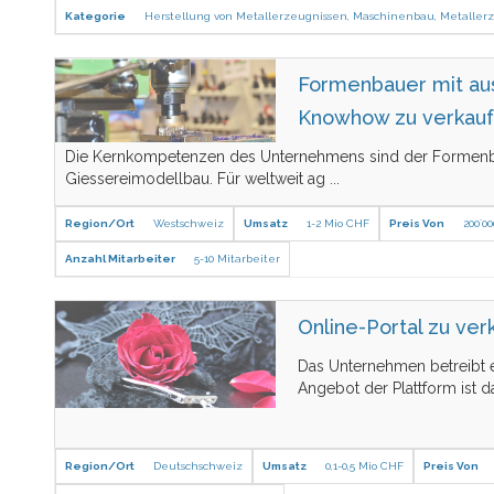
Kategorie
Herstellung von Metallerzeugnissen
,
Maschinenbau
,
Metaller
Formenbauer mit a
Knowhow zu verkau
Die Kernkompetenzen des Unternehmens sind der Formen
Giessereimodellbau. Für weltweit ag
...
Region/Ort
Westschweiz
Umsatz
1-2 Mio CHF
Preis Von
200´0
Anzahl Mitarbeiter
5-10 Mitarbeiter
Online-Portal zu ver
Das Unternehmen betreibt e
Angebot der Plattform ist d
Region/Ort
Deutschschweiz
Umsatz
0,1-0,5 Mio CHF
Preis Von