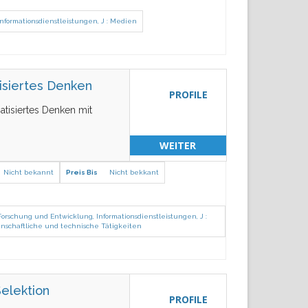
Informationsdienstleistungen
,
J : Medien
tisiertes Denken
PROFILE
matisiertes Denken mit
WEITER
Nicht bekannt
Preis Bis
Nicht bekkant
Forschung und Entwicklung
,
Informationsdienstleistungen
,
J :
senschaftliche und technische Tätigkeiten
elektion
PROFILE