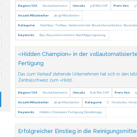
Region/Ort
Deutschschweiz
Umsatz
5-8 Mio CHF
Preis Von
3
Anzahl Mitarbeiter
20-30 Mitarbeiter
Kategorie
Hochbau
,
Tiefbau
,
Vorbereitende Baustellenarbeiten, Bauinsta
Keywords
Bau
Bauunternehmen
Nachfolgeregelung
«Hidden Champion» in der vollautomatisier
Fertigung
Das zum Verkauf stehende Unternehmen hat sich in den letz
Zentralschweiz zum «Hidd
...
Region/Ort
Deutschschweiz
Umsatz
8-10 Mio CHF
Preis Von
5
Anzahl Mitarbeiter
20-50 Mitarbeiter
Kategorie
C : Hersteller
,
Herst
Keywords
Hidden Champion Fertigung Décolletage
Erfolgreicher Einstieg in die Reinigungsmitt