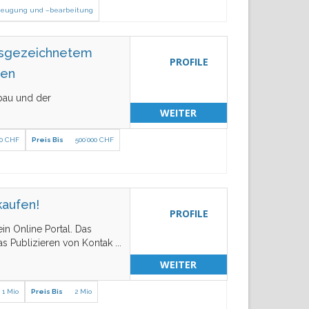
zeugung und –bearbeitung
usgezeichnetem
PROFILE
fen
bau und der
WEITER
00 CHF
Preis Bis
500´000 CHF
kaufen!
PROFILE
in Online Portal. Das
as Publizieren von Kontak
...
WEITER
1 Mio
Preis Bis
2 Mio