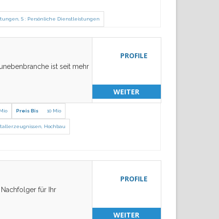
istungen
,
S : Persönliche Dienstleistungen
PROFILE
unebenbranche ist seit mehr
WEITER
 Mio
Preis Bis
10 Mio
tallerzeugnissen
,
Hochbau
PROFILE
Nachfolger für Ihr
WEITER