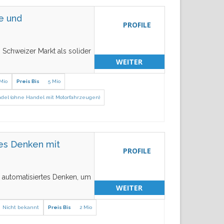
e und
PROFILE
Schweizer Markt als solider
WEITER
 Mio
Preis Bis
5 Mio
ndel (ohne Handel mit Motorfahrzeugen)
tes Denken mit
PROFILE
 automatisiertes Denken, um
WEITER
Nicht bekannt
Preis Bis
2 Mio