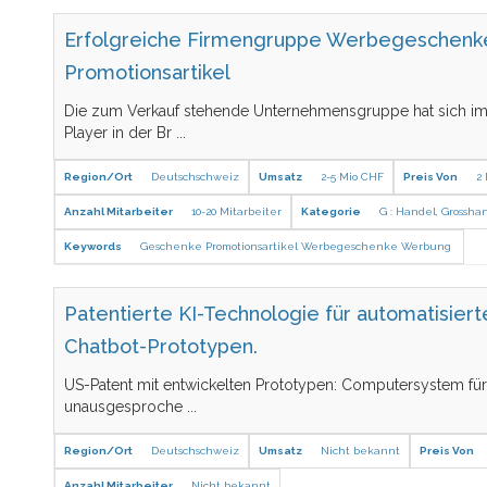
Erfolgreiche Firmengruppe Werbegeschenk
Promotionsartikel
Die zum Verkauf stehende Unternehmensgruppe hat sich im 
Player in der Br
...
Region/Ort
Deutschschweiz
Umsatz
2-5 Mio CHF
Preis Von
2
Anzahl Mitarbeiter
10-20 Mitarbeiter
Kategorie
G : Handel
,
Grossha
Keywords
Geschenke
Promotionsartikel
Werbegeschenke
Werbung
Patentierte KI-Technologie für automatisier
Chatbot-Prototypen.
US-Patent mit entwickelten Prototypen: Computersystem für
unausgesproche
...
Region/Ort
Deutschschweiz
Umsatz
Nicht bekannt
Preis Von
Anzahl Mitarbeiter
Nicht bekannt