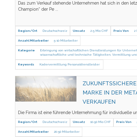
Das zum Verkauf stehende Unternehmen hat sich in den let
Champion“ der Pe
...
Region/Ort
Deutschschweiz
Umsatz
2-5 Mio CHF
Preis Von
2
Anzahl Mitarbeiter
5-10 Mitarbeiter
Kategorie
Erbringung von wirtschaftlichen Dienstleistungen für Unterne
wissenschaftliche und technische Tätigkeiten
,
Vermittlung und
Keywords
Kadervermittlung
Personaldienstleister
ZUKUNFTSSICHERE 
MARKE IN DER ME
VERKAUFEN
Die Firma ist eine führende Unternehmung für individuelle
Region/Ort
Deutschschweiz
Umsatz
10-50 Mio CHF
Preis Von
Anzahl Mitarbeiter
20-50 Mitarbeiter