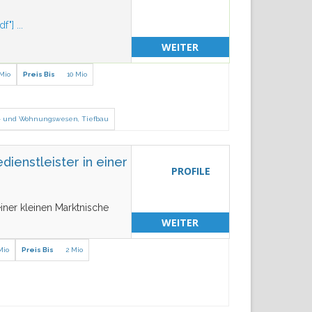
f"]
...
WEITER
 Mio
Preis Bis
10 Mio
s- und Wohnungswesen
,
Tiefbau
dienstleister in einer
PROFILE
einer kleinen Marktnische
WEITER
Mio
Preis Bis
2 Mio