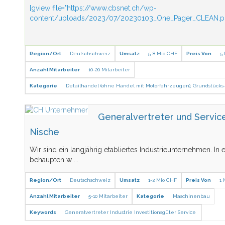
[gview file="https://www.cbsnet.ch/wp-
content/uploads/2023/07/20230103_One_Pager_CLEAN.pd
Region/Ort
Deutschschweiz
Umsatz
5-8 Mio CHF
Preis Von
5
Anzahl Mitarbeiter
10-20 Mitarbeiter
Kategorie
Detailhandel (ohne Handel mit Motorfahrzeugen)
,
Grundstück
Generalvertreter und Service
Nische
Wir sind ein langjährig etabliertes Industrieunternehmen. In 
behaupten w
...
Region/Ort
Deutschschweiz
Umsatz
1-2 Mio CHF
Preis Von
1 
Anzahl Mitarbeiter
5-10 Mitarbeiter
Kategorie
Maschinenbau
Keywords
Generalvertreter
Industrie
Investitionsgüter
Service