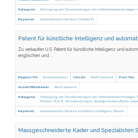
Kategorie
Erbringung von Dienstleistungen der Informationstechnologie
,
Keywords
automatisiertes Denken
Chatbot
KI
Patent für künstliche Intelligenz und automa
Zu verkaufen U.S. Patent für künstliche Intelligenz und auto
englischen und
...
Region/Ort
Deutschschweiz
Umsatz
Nicht bekannt
Preis Von
Anzahl Mitarbeiter
Nicht bekannt
Kategorie
Erbringung von Dienstleistungen der Informationstechnologie
,
Medien
,
M & N : Dienstleistungen
,
Sonstige freiberufliche, wis
Keywords
automatisiertes Denken
künstliche Intelligenz
Patent
Massgeschneiderte Kader und Spezialisten S