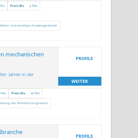
 Mio
Preis Bis
5 Mio
llation und sonstiges Ausbaugewerbe
ten mechanischen
PROFILE
ten Jahren in der
WEITER
 Mio
Preis Bis
10 Mio
ellung von Metallerzeugnissen
elbranche
PROFILE