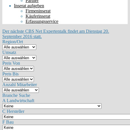
Partner
Inserat aufgeben
Firmeninserat
Käuferinserat
Erfassungsservice
Der nächste CBS Net Expertentalk findet am Dienstag 20.
September 2016 statt.
Region/Ort
Umsatz
Preis Von
Preis Bis
Anzahl Mitarbeiter
Branche Suche
A Landwirtschaft
C Hersteller
F Bau