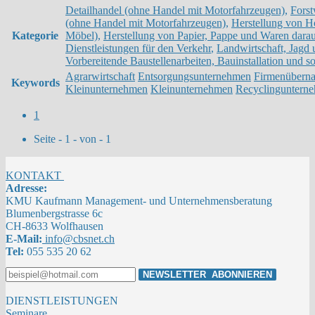
Detailhandel (ohne Handel mit Motorfahrzeugen)
,
Forst
(ohne Handel mit Motorfahrzeugen)
,
Herstellung von H
Kategorie
Möbel)
,
Herstellung von Papier, Pappe und Waren dara
Dienstleistungen für den Verkehr
,
Landwirtschaft, Jagd 
Vorbereitende Baustellenarbeiten, Bauinstallation und 
Agrarwirtschaft
Entsorgungsunternehmen
Firmenübern
Keywords
Kleinunternehmen
Kleinunternehmen
Recyclinguntern
1
Seite - 1 - von - 1
KONTAKT
Adresse:
KMU Kaufmann Management- und Unternehmensberatung
Blumenbergstrasse 6c
CH-8633 Wolfhausen
E-Mail:
info@cbsnet.ch
Tel:
055 535 20 62
DIENSTLEISTUNGEN
Seminare