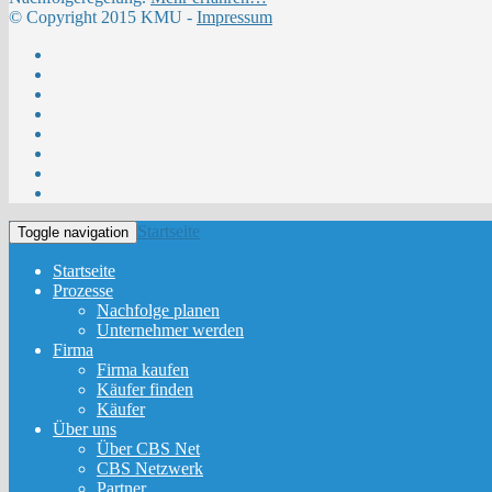
© Copyright 2015 KMU -
Impressum
Startseite
Toggle navigation
Startseite
Prozesse
Nachfolge planen
Unternehmer werden
Firma
Firma kaufen
Käufer finden
Käufer
Über uns
Über CBS Net
CBS Netzwerk
Partner