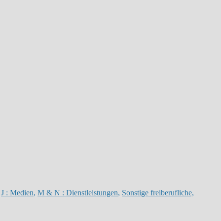
,
J : Medien
,
M & N : Dienstleistungen
,
Sonstige freiberufliche,