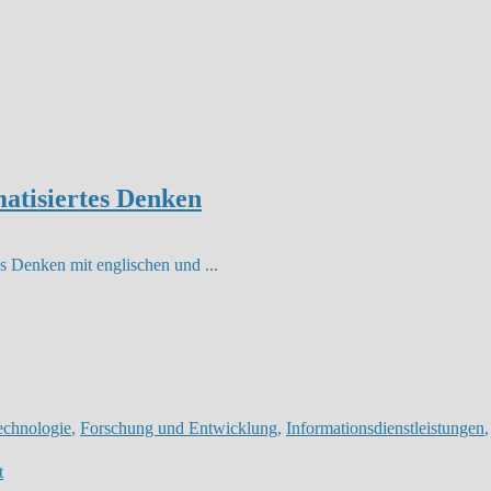
matisiertes Denken
tes Denken mit englischen und
...
echnologie
,
Forschung und Entwicklung
,
Informationsdienstleistungen
t