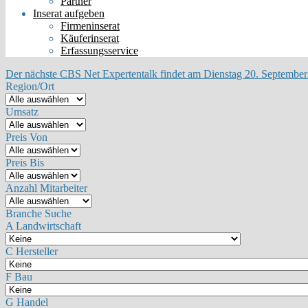
Partner
Inserat aufgeben
Firmeninserat
Käuferinserat
Erfassungsservice
Der nächste CBS Net Expertentalk findet am Dienstag 20. September 
Region/Ort
Umsatz
Preis Von
Preis Bis
Anzahl Mitarbeiter
Branche Suche
A Landwirtschaft
C Hersteller
F Bau
G Handel