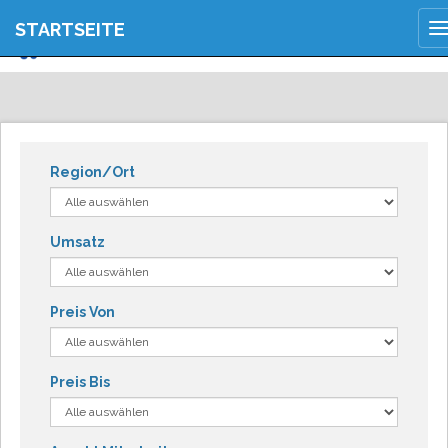
JETZT ANMELDEN
STARTSEITE
T
REGISTRIEREN
n
Region/Ort
Umsatz
Preis Von
Preis Bis