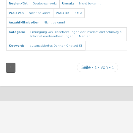
Region/Ort
Deutschschweiz
Umsatz
Nicht bekannt
Preis Von
Nicht bekannt
Preis Bis
2 Mio
Anzahl Mitarbeiter
Nicht bekannt
Kategorie
Erbringung von Dienstleistungen der Informationstechnologie
,
Informationsdienstleistungen
,
J : Medien
Keywords
automatisiertes Denken
Chatbot
KI
Seite - 1 - von - 1
1