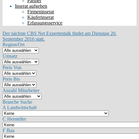
Partner
Inserat aufgeben
Firmeninserat
Käuferinserat
Erfassungsservice
Der nächste CBS Net Expertentalk findet am Dienstag 20.
September 2016 statt.
Region/Ort
Umsatz
Preis Von
Preis Bis
Anzahl Mitarbeiter
Branche Suche
A Landwirtschaft
C Hersteller
F Bau