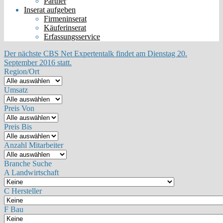
Partner
Inserat aufgeben
Firmeninserat
Käuferinserat
Erfassungsservice
Der nächste CBS Net Expertentalk findet am Dienstag 20.
September 2016 statt.
Region/Ort
Umsatz
Preis Von
Preis Bis
Anzahl Mitarbeiter
Branche Suche
A Landwirtschaft
C Hersteller
F Bau