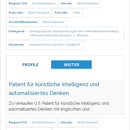
Region/Ort
Deutschschweiz
Umsatz
Nicht bekannt
Preis Von
Nicht bekannt
Preis Bis
2 Mio
Anzahl Mitarbeiter
Nicht bekannt
Kategorie
Erbringung von Dienstleistungen der Informationstechnologie
,
Informationsdienstleistungen
,
J : Medien
Keywords
automatisiertes Denken
Chatbot
KI
PROFILE
WEITER
Patent für künstliche Intelligenz und
automatisiertes Denken
Zu verkaufen U.S. Patent für künstliche Intelligenz und
automatisiertes Denken mit englischen und
...
Region/Ort
Deutschschweiz
Umsatz
Nicht bekannt