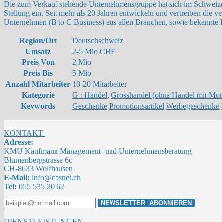
Die zum Verkauf stehende Unternehmensgruppe hat sich im Schweizer
Stellung ein. Seit mehr als 20 Jahren entwickeln und vertreiben di
Unternehmen (B to C Business) aus allen Branchen, sowie bekannte 
Region/Ort
Deutschschweiz
Umsatz
2-5 Mio CHF
Preis Von
2 Mio
Preis Bis
5 Mio
Anzahl Mitarbeiter
10-20 Mitarbeiter
Kategorie
G : Handel
,
Grosshandel (ohne Handel mit Mot
Keywords
Geschenke
Promotionsartikel
Werbegeschenke
KONTAKT
Adresse:
KMU Kaufmann Management- und Unternehmensberatung
Blumenbergstrasse 6c
CH-8633 Wolfhausen
E-Mail:
info@cbsnet.ch
Tel:
055 535 20 62
DIENSTLEISTUNGEN