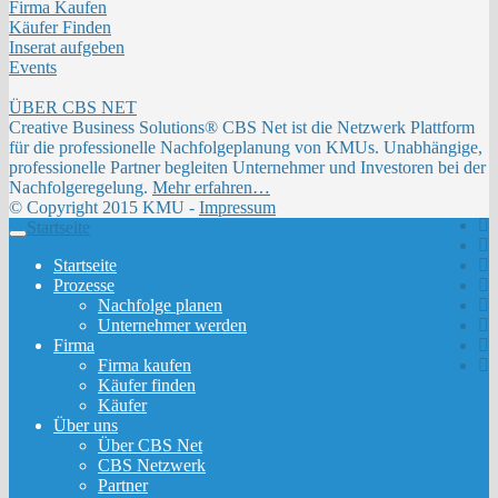
Firma Kaufen
Käufer Finden
Inserat aufgeben
Events
ÜBER CBS NET
Creative Business Solutions® CBS Net ist die Netzwerk Plattform
für die professionelle Nachfolgeplanung von KMUs. Unabhängige,
professionelle Partner begleiten Unternehmer und Investoren bei der
Nachfolgeregelung.
Mehr erfahren…
© Copyright 2015 KMU -
Impressum
Startseite
Toggle
navigation
Startseite
Prozesse
Nachfolge planen
Unternehmer werden
Firma
Firma kaufen
Käufer finden
Käufer
Über uns
Über CBS Net
CBS Netzwerk
Partner