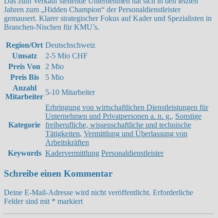
Das zum Verkauf stehende Unternehmen hat sich in den letzten
Jahren zum „Hidden Champion“ der Personaldienstleister
gemausert. Klarer strategischer Fokus auf Kader und Spezialisten in
Branchen-Nischen für KMU’s.
Region/Ort
Deutschschweiz
Umsatz
2-5 Mio CHF
Preis Von
2 Mio
Preis Bis
5 Mio
Anzahl
5-10 Mitarbeiter
Mitarbeiter
Erbringung von wirtschaftlichen Dienstleistungen für
Unternehmen und Privatpersonen a. n. g.
,
Sonstige
Kategorie
freiberufliche, wissenschaftliche und technische
Tätigkeiten
,
Vermittlung und Überlassung von
Arbeitskräften
Keywords
Kadervermittlung
Personaldienstleister
Schreibe einen Kommentar
Deine E-Mail-Adresse wird nicht veröffentlicht.
Erforderliche
Felder sind mit
*
markiert