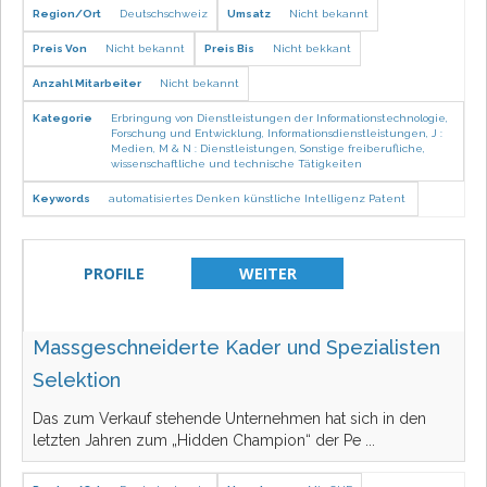
Region/Ort
Deutschschweiz
Umsatz
Nicht bekannt
Preis Von
Nicht bekannt
Preis Bis
Nicht bekkant
Anzahl Mitarbeiter
Nicht bekannt
Kategorie
Erbringung von Dienstleistungen der Informationstechnologie
,
Forschung und Entwicklung
,
Informationsdienstleistungen
,
J :
Medien
,
M & N : Dienstleistungen
,
Sonstige freiberufliche,
wissenschaftliche und technische Tätigkeiten
Keywords
automatisiertes Denken
künstliche Intelligenz
Patent
PROFILE
WEITER
Massgeschneiderte Kader und Spezialisten
Selektion
Das zum Verkauf stehende Unternehmen hat sich in den
letzten Jahren zum „Hidden Champion“ der Pe
...