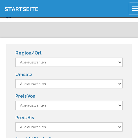
JETZT ANMELDEN
STARTSEITE
T
REGISTRIEREN
n
Region/Ort
Umsatz
Preis Von
Preis Bis