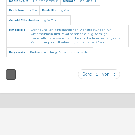
Region/Ort
Deutschschweiz
Umsatz
2-5 Mio CHF
Preis Von
2 Mio
Preis Bis
5 Mio
Anzahl Mitarbeiter
5-10 Mitarbeiter
Kategorie
Erbringung von wirtschaftlichen Dienstleistungen für
Unternehmen und Privatpersonen a. n. g.
,
Sonstige
freiberufliche, wissenschaftliche und technische Tätigkeiten
,
Vermittlung und Überlassung von Arbeitskräften
Keywords
Kadervermittlung
Personaldienstleister
Seite - 1 - von - 1
1