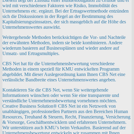
Diesem liegt der Zinssatz einer Bundesobligation zu Grunde und er
wird mit verschiedenen Faktoren wie Risiko, Immobilität des
Unternehmens etc. ergänzt. Bei der Ertragswertmethode entzünden
sich die Diskussionen in der Regel an der Bestimmung des
Kapitalisierungszinssatzes, der sich massgeblich auf die Höhe des
Unternehmenswertes auswirkt.
Weitergehende Methoden berücksichtigen die Vor- und Nachteile
der erwähnten Methoden, indem sie beide kombinieren. Andere
wiederum basieren auf Businessplänen und wieder andere auf
Umsatz- und Ertragsmultiples.
CBS Net hat für die Unternehmensbewertung verschiedene
Methoden in einem speziell für KMU entwickelten Programm
abgebildet. Mit dieser Auslegeordnung kann Ihnen CBS Net eine
verlässliche Bandbreite eines Unternehmenswertes angeben.
Kontaktieren Sie die CBS Net, wenn Sie weitergehende
Informationen wünschen oder wenn Sie eine transparente und
verständliche Unternehmensbewertung vornehmen möchten.
Creative Business Solution® CBS Net ist ein Netzwerk von
unabhängigen, professionellen Partnern aus den Bereichen Human
Resources, Treuhand & Steuern, Recht, Finanzierung, Versicherung
& Vorsorge, Geschäftsentwicklern und erfahrenen Unternehmern.
Wir unterstützen auch KMU’s beim Verkaufen. Basierend auf der
Unternehmensbewertung entwickeln wir zusammen mit Ihnen