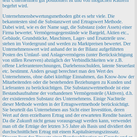
sein Unternehmen gut positioniert ist und von möglichen Käufern
begehrt wird.
Unternehmensbewertungsmethoden gibt es sehr viele. Die
bekanntesten sind die Substanzwert und Ertragswert Methode.
Dabei wird, wie es der Name sagt, die Substanz (oder Assets) einer
Firma bewertet. Vermögensgegenstände wie Bargeld, Aktien etc.,
Gebäude, Grundstücke, Maschinen, Lager- und Ersatzteile usw.
stehen im Vordergrund und werden zu Marktpreisen bewertet. Der
Unternehmenswert wird anhand der in der Bilanz aufgeführten
Posten des Umlauf- und Anlagevermögens (unter Berücksichtigung
von stillen Reserven) abzüglich der Verbindlichkeiten wie z.B.
offene Lieferantenrechnungen, Darlehensschulden, latente Steuerlast
etc. bestimmt. Anders gesagt berechnet man den Wert des
Unternehmens, ohne dabei künftige Einnahmen, das Know-how der
Mitarbeitenden oder die bestehenden Beziehungen zu Kunden und
Lieferanten zu berücksichtigen. Die Substanzwertmethode ist eine
Bestandsaufnahme der vorhandenen Vermögensteile (Aktiven), d.h.
der existierenden Substanz des Unternehmens. Einige Nachteile
dieser Methode werden in der Ertragswertmethode berücksichtigt.
Sie beurteilt das Unternehmen aus Sicht einer Investition, deren
Wert auf dem erzielbaren Ertrag und der erwarteten Rendite basiert.
Da die Zukunft nicht genau vorausgesagt werden kann, verwendet
man oft die Erträge der letzten 3-5 Jahre als Basis und dividiert den
durchschnittlichen Ertrag mit einem Kapitalisierungszinssatz.