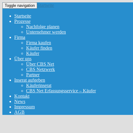
Startseite
Toggle navigation
Startseite
Prozesse
Nachfolge planen
Unternehmer werden
Firma
Firma kaufen
Käufer finden
Käufer
Über uns
Über CBS Net
CBS Netzwerk
Partner
Inserat aufgeben
Käuferinserat
CBS Net Erfassungsservice – Käufer
Kontakt
News
Impressum
AGB