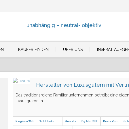
unabhängig – neutral- objektiv
EN
KÄUFER FINDEN
ÜBER UNS
INSERAT AUFGE
Hersteller von Luxusgütern mit Vertr
Das traditionsreiche Familienunternehmen betreibt eine eige
Luxusgütern in
...
Region/Ort
Nicht bekannt
Umsatz
2-5 Mio CHF
Preis Von
Nich