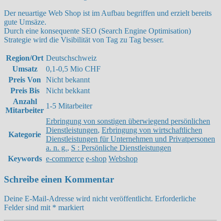
Der neuartige Web Shop ist im Aufbau begriffen und erzielt bereits
gute Umsäze.
Durch eine konsequente SEO (Search Engine Optimisation)
Strategie wird die Visibilität von Tag zu Tag besser.
Region/Ort
Deutschschweiz
Umsatz
0,1-0,5 Mio CHF
Preis Von
Nicht bekannt
Preis Bis
Nicht bekkant
Anzahl
1-5 Mitarbeiter
Mitarbeiter
Erbringung von sonstigen überwiegend persönlichen
Dienstleistungen
,
Erbringung von wirtschaftlichen
Kategorie
Dienstleistungen für Unternehmen und Privatpersonen
a. n. g.
,
S : Persönliche Dienstleistungen
Keywords
e-commerce
e-shop
Webshop
Schreibe einen Kommentar
Deine E-Mail-Adresse wird nicht veröffentlicht.
Erforderliche
Felder sind mit
*
markiert