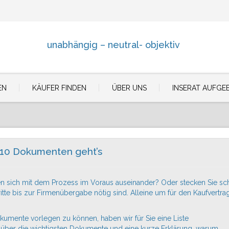
unabhängig – neutral- objektiv
EN
KÄUFER FINDEN
ÜBER UNS
INSERAT AUFGE
 10 Dokumenten geht’s
n sich mit dem Prozess im Voraus auseinander? Oder stecken Sie sc
itte bis zur Firmenübergabe nötig sind. Alleine um für den Kaufvertr
umente vorlegen zu können, haben wir für Sie eine Liste
k über die wichtigsten Dokumente und eine kurze Erklärung, warum