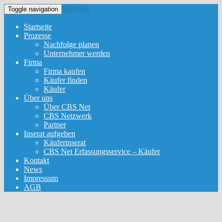
Startseite
Toggle navigation
Startseite
Prozesse
Nachfolge planen
Unternehmer werden
Firma
Firma kaufen
Käufer finden
Käufer
Über uns
Über CBS Net
CBS Netzwerk
Partner
Inserat aufgeben
Käuferinserat
CBS Net Erfassungsservice – Käufer
Kontakt
News
Impressum
AGB