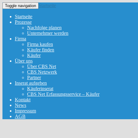
Startseite
Toggle navigation
Startseite
Prozesse
Nachfolge planen
Unternehmer werden
Firma
Firma kaufen
Käufer finden
Käufer
Über uns
Über CBS Net
CBS Netzwerk
Partner
Inserat aufgeben
Käuferinserat
CBS Net Erfassungsservice – Käufer
Kontakt
News
Impressum
AGB