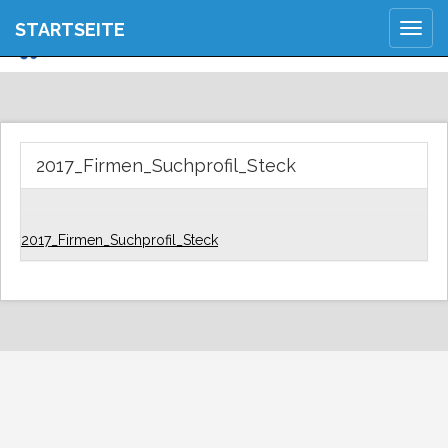
JETZT ANMELDEN
STARTSEITE
Togg
REGISTRIEREN
navig
2017_Firmen_Suchprofil_Steck
2017_Firmen_Suchprofil_Steck