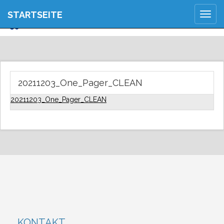
JETZT ANMELDEN
STARTSEITE
Togg
REGISTRIEREN
navig
20211203_One_Pager_CLEAN
20211203_One_Pager_CLEAN
KONTAKT