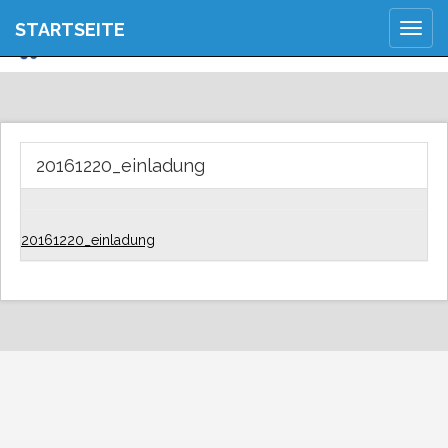
JETZT ANMELDEN
STARTSEITE
Togg
REGISTRIEREN
navig
20161220_einladung
20161220_einladung