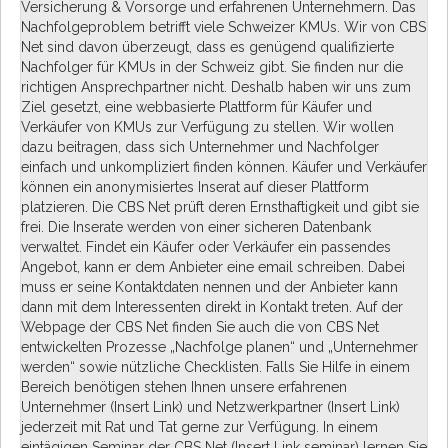
Versicherung & Vorsorge und erfahrenen Unternehmern. Das
Nachfolgeproblem betrifft viele Schweizer KMUs. Wir von CBS
Net sind davon überzeugt, dass es genügend qualifizierte
Nachfolger für KMUs in der Schweiz gibt. Sie finden nur die
richtigen Ansprechpartner nicht. Deshalb haben wir uns zum
Ziel gesetzt, eine webbasierte Plattform für Käufer und
Verkäufer von KMUs zur Verfügung zu stellen. Wir wollen
dazu beitragen, dass sich Unternehmer und Nachfolger
einfach und unkompliziert finden können. Käufer und Verkäufer
können ein anonymisiertes Inserat auf dieser Plattform
platzieren. Die CBS Net prüft deren Ernsthaftigkeit und gibt sie
frei. Die Inserate werden von einer sicheren Datenbank
verwaltet. Findet ein Käufer oder Verkäufer ein passendes
Angebot, kann er dem Anbieter eine email schreiben. Dabei
muss er seine Kontaktdaten nennen und der Anbieter kann
dann mit dem Interessenten direkt in Kontakt treten. Auf der
Webpage der CBS Net finden Sie auch die von CBS Net
entwickelten Prozesse „Nachfolge planen“ und „Unternehmer
werden“ sowie nützliche Checklisten. Falls Sie Hilfe in einem
Bereich benötigen stehen Ihnen unsere erfahrenen
Unternehmer (Insert Link) und Netzwerkpartner (Insert Link)
jederzeit mit Rat und Tat gerne zur Verfügung. In einem
eintägigen Seminar der CBS Net (Insert Link seminar) lernen Sie