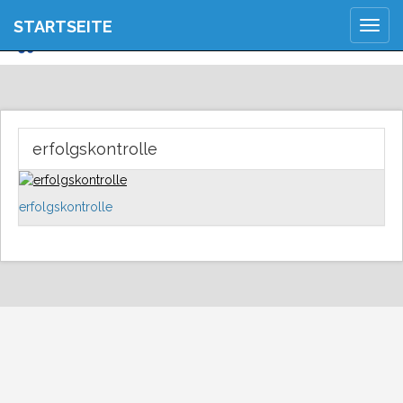
JETZT ANMELDEN
STARTSEITE
Togg
REGISTRIEREN
navig
erfolgskontrolle
erfolgskontrolle